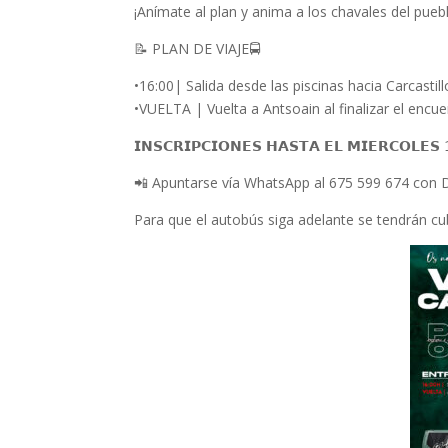
¡Anímate al plan y anima a los chavales del pueb
📝 PLAN DE VIAJE🚍
•16:00| Salida desde las piscinas hacia Carcastill
•VUELTA | Vuelta a Antsoain al finalizar el encue
𝗜𝗡𝗦𝗖𝗥𝗜𝗣𝗖𝗜𝗢𝗡𝗘𝗦 𝗛𝗔𝗦𝗧𝗔 𝗘𝗟 𝗠𝗜𝗘𝗥𝗖𝗢𝗟𝗘𝗦
📲 Apuntarse vía WhatsApp al 675 599 674 con D
Para que el autobús siga adelante se tendrán cubr