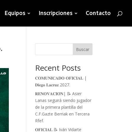
Equipos
Inscripciones
Contacto
.
Buscar
Recent Posts
𝐂𝐎𝐌𝐔𝐍𝐈𝐂𝐀𝐃𝐎 𝐎𝐅𝐈𝐂𝐈𝐀𝐋 |
𝐃𝐢𝐞𝐠𝐨 𝐋𝐚𝐜𝐫𝐮𝐳 2027.
𝐑𝐄𝐍𝐎𝐕𝐀𝐂𝐈𝐎́𝐍| 📝 Asier
Lanas seguirá siendo jugador
de la primera plantilla del
C.F.Gazte Berriak en Tercera
Rfef.
𝐎𝐅𝐈𝐂𝐈𝐀𝐋 📝 Iván Vidarte