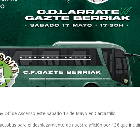
lay Off de Ascenso este Sábado 17 de Mayo en Carcastillo.
n autobús para el desplazamiento de nuestra afición por 13€ que inclui