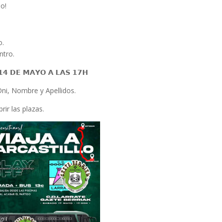
lo!
o.
ntro.
 𝟭𝟰 𝗗𝗘 𝗠𝗔𝗬𝗢 𝗔 𝗟𝗔𝗦 𝟭𝟳𝗛
ni, Nombre y Apellidos.
ir las plazas.