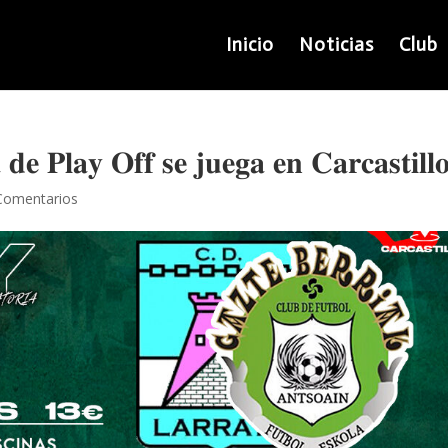
Inicio
Noticias
Club
 𝐝𝐞 𝐏𝐥𝐚𝐲 𝐎𝐟𝐟 𝐬𝐞 𝐣𝐮𝐞𝐠𝐚 𝐞𝐧 𝐂𝐚𝐫𝐜𝐚𝐬𝐭𝐢𝐥𝐥
Comentarios