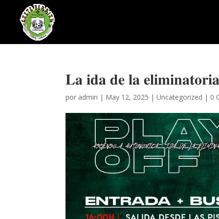
𝐋𝐚 𝐢𝐝𝐚 𝐝𝐞 𝐥𝐚 𝐞𝐥𝐢𝐦𝐢𝐧𝐚𝐭𝐨𝐫𝐢
por
admin
|
May 12, 2025
|
Uncategorized
|
0 