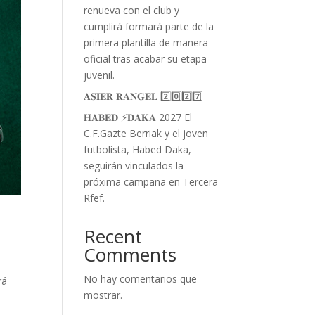
renueva con el club y
cumplirá formará parte de la
primera plantilla de manera
oficial tras acabar su etapa
juvenil.
𝐀𝐒𝐈𝐄𝐑 𝐑𝐀𝐍𝐆𝐄𝐋 2️⃣0️⃣2️⃣7️⃣
𝐇𝐀𝐁𝐄𝐃 ⚡️𝐃𝐀𝐊𝐀 2027 El
C.F.Gazte Berriak y el joven
futbolista, Habed Daka,
seguirán vinculados la
próxima campaña en Tercera
Rfef.
Recent
Comments
No hay comentarios que
rá
mostrar.