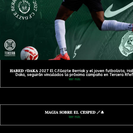
𝐇𝐀𝐁𝐄𝐃 ⚡️𝐃𝐀𝐊𝐀 2027 El C.F.Gazte Berriak y el joven futbolista, H
Daka, seguirán vinculados la próxima campaña en Tercera Rfef
leer más
𝐌𝐀𝐆𝐈𝐀 𝐒𝐎𝐁𝐑𝐄 𝐄𝐋 𝐂𝐄̀𝐒𝐏𝐄𝐃 🪄🎩
leer más