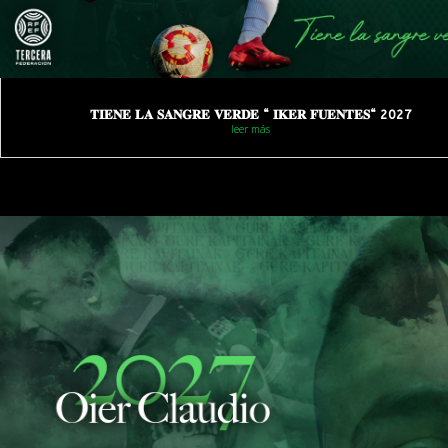
𝐓𝐈𝐄𝐍𝐄 𝐋𝐀 𝐒𝐀𝐍𝐆𝐑𝐄 𝐕𝐄𝐑𝐃𝐄 “ 𝐈𝐊𝐄𝐑 𝐅𝐔𝐄𝐍𝐓𝐄𝐒“ 2027
leer más