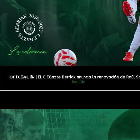
𝗢𝗙𝗜𝗖𝗜𝗔𝗟 📝 | EL C.F.Gazte Berriak anuncia la renovación de Raúl S
leer más