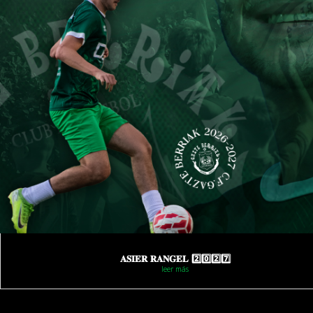
𝐀𝐒𝐈𝐄𝐑 𝐑𝐀𝐍𝐆𝐄𝐋 2️⃣0️⃣2️⃣7️⃣
leer más