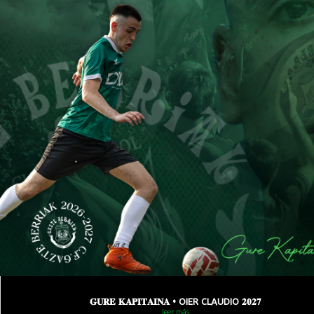
𝐆𝐔𝐑𝐄 𝐊𝐀𝐏𝐈𝐓𝐀𝐈𝐍𝐀 • OIER CLAUDIO 𝟐𝟎𝟐𝟕
leer más