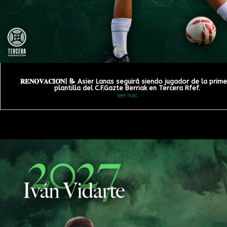
𝐑𝐄𝐍𝐎𝐕𝐀𝐂𝐈𝐎́𝐍| 📝 Asier Lanas seguirá siendo jugador de la prim
plantilla del C.F.Gazte Berriak en Tercera Rfef.
leer más