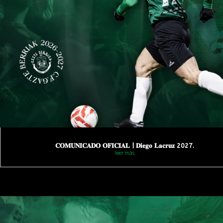
𝐂𝐎𝐌𝐔𝐍𝐈𝐂𝐀𝐃𝐎 𝐎𝐅𝐈𝐂𝐈𝐀𝐋 | 𝐃𝐢𝐞𝐠𝐨 𝐋𝐚𝐜𝐫𝐮𝐳 2027.
leer más