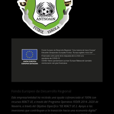
Fondo Europeo de Desarrollo Regional
Esta empresa/entidad ha recibido una ayuda cofinanciada al 100% con
recursos REACT UE, a través del Programa Operativo FEDER 2014- 2020 de
Navarra, a través del Objetivo Específico “OE REACT UE 2. Apoyo a las
inversiones que contribuyan a la transición hacia una economía digital”