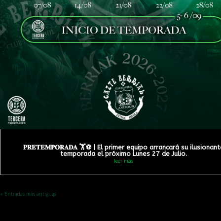
𝐏𝐑𝐄𝐓𝐄𝐌𝐏𝐎𝐑𝐀𝐃𝐀 🏋️⚽️ | El primer equipo arrancará su ilusionan
temporada el próximo Lunes 27 de Julio.
leer más
« Entradas más antiguas