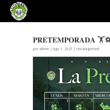
𝐏𝐑𝐄𝐓𝐄𝐌𝐏𝐎𝐑𝐀𝐃𝐀 
por
admin
|
Ago 1, 2025
|
Uncategorized