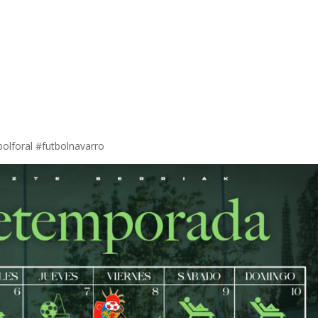
olforal #futbolnavarro