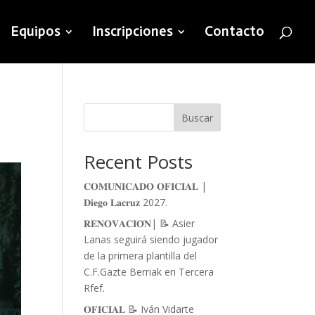
Equipos
Inscripciones
Contacto
Buscar
Recent Posts
𝐂𝐎𝐌𝐔𝐍𝐈𝐂𝐀𝐃𝐎 𝐎𝐅𝐈𝐂𝐈𝐀𝐋 |
𝐃𝐢𝐞𝐠𝐨 𝐋𝐚𝐜𝐫𝐮𝐳 2027.
𝐑𝐄𝐍𝐎𝐕𝐀𝐂𝐈𝐎́𝐍| 📝 Asier
Lanas seguirá siendo jugador
de la primera plantilla del
C.F.Gazte Berriak en Tercera
Rfef.
𝐎𝐅𝐈𝐂𝐈𝐀𝐋 📝 Iván Vidarte