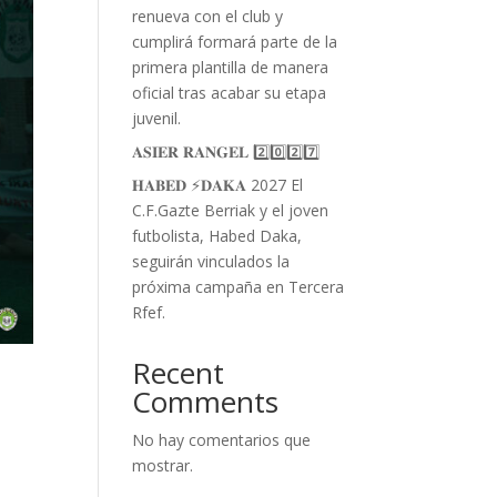
renueva con el club y
cumplirá formará parte de la
primera plantilla de manera
oficial tras acabar su etapa
juvenil.
𝐀𝐒𝐈𝐄𝐑 𝐑𝐀𝐍𝐆𝐄𝐋 2️⃣0️⃣2️⃣7️⃣
𝐇𝐀𝐁𝐄𝐃 ⚡️𝐃𝐀𝐊𝐀 2027 El
C.F.Gazte Berriak y el joven
futbolista, Habed Daka,
seguirán vinculados la
próxima campaña en Tercera
Rfef.
Recent
Comments
No hay comentarios que
mostrar.