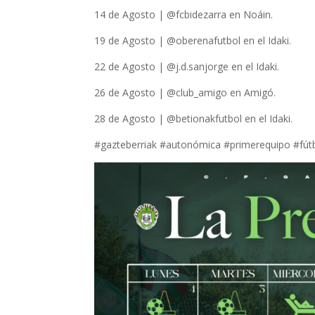
14 de Agosto | @fcbidezarra en Noáin.
19 de Agosto | @oberenafutbol en el Idaki.
22 de Agosto | @j.d.sanjorge en el Idaki.
26 de Agosto | @club_amigo en Amigó.
28 de Agosto | @betionakfutbol en el Idaki.
#gazteberriak #autonómica #primerequipo #fútb