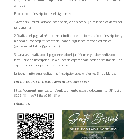
campus.
El proceso de inscripción es el siguiente:
1-Acceder al formulario de inscripción, vía enlace o Qr, rellenar los datos del
participante.
2-Realizar el pago al nº de cuenta indicado en el formulario de inscripción y
mandar el recibo/justificante del pago al siguiente correo electrónico
(gazteberriakfutbol@gmail.com)
3- Una vez, realizado el pago, enviado el justificante y haber realizado el
formulario de inscripción, sólo quedaría esperar para poder disfrutar de una
experiencia única para nuestros txikis.
La fecha límite para realizar las inscripciones es el Viernes 31 de Marzo.
ENLACE ACCESO AL FORMULARIO DE INSCRIPCCIÓN :
https://consentimientos.com/VerDocumento.aspx?uiddocumento=3f1f0c8d-
6202-4811-bb71-fbdb219f161b
CÓDIGO QR: