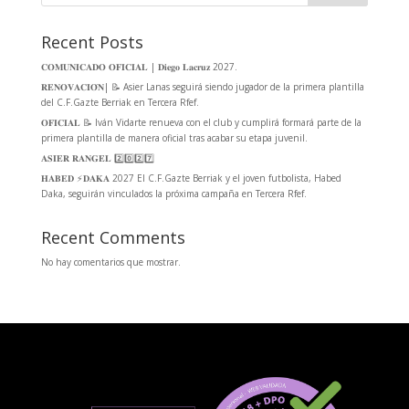
Recent Posts
𝐂𝐎𝐌𝐔𝐍𝐈𝐂𝐀𝐃𝐎 𝐎𝐅𝐈𝐂𝐈𝐀𝐋 | 𝐃𝐢𝐞𝐠𝐨 𝐋𝐚𝐜𝐫𝐮𝐳 2027.
𝐑𝐄𝐍𝐎𝐕𝐀𝐂𝐈𝐎́𝐍| 📝 Asier Lanas seguirá siendo jugador de la primera plantilla
del C.F.Gazte Berriak en Tercera Rfef.
𝐎𝐅𝐈𝐂𝐈𝐀𝐋 📝 Iván Vidarte renueva con el club y cumplirá formará parte de la
primera plantilla de manera oficial tras acabar su etapa juvenil.
𝐀𝐒𝐈𝐄𝐑 𝐑𝐀𝐍𝐆𝐄𝐋 2️⃣0️⃣2️⃣7️⃣
𝐇𝐀𝐁𝐄𝐃 ⚡️𝐃𝐀𝐊𝐀 2027 El C.F.Gazte Berriak y el joven futbolista, Habed
Daka, seguirán vinculados la próxima campaña en Tercera Rfef.
Recent Comments
No hay comentarios que mostrar.