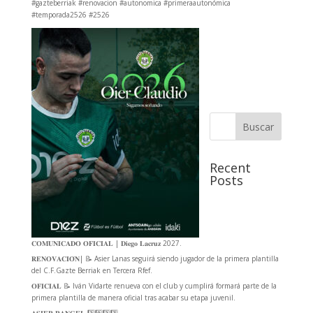
#gazteberriak #renovacion #autonomica #primeraautonómica
#temporada2526 #2526
Buscar
Recent
Posts
𝐂𝐎𝐌𝐔𝐍𝐈𝐂𝐀𝐃𝐎 𝐎𝐅𝐈𝐂𝐈𝐀𝐋 | 𝐃𝐢𝐞𝐠𝐨 𝐋𝐚𝐜𝐫𝐮𝐳 2027.
𝐑𝐄𝐍𝐎𝐕𝐀𝐂𝐈𝐎́𝐍| 📝 Asier Lanas seguirá siendo jugador de la primera plantilla
del C.F.Gazte Berriak en Tercera Rfef.
𝐎𝐅𝐈𝐂𝐈𝐀𝐋 📝 Iván Vidarte renueva con el club y cumplirá formará parte de la
primera plantilla de manera oficial tras acabar su etapa juvenil.
𝐀𝐒𝐈𝐄𝐑 𝐑𝐀𝐍𝐆𝐄𝐋 2️⃣0️⃣2️⃣7️⃣