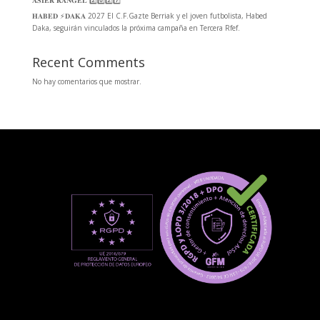
𝐇𝐀𝐁𝐄𝐃 ⚡️𝐃𝐀𝐊𝐀 2027 El C.F.Gazte Berriak y el joven futbolista, Habed
Daka, seguirán vinculados la próxima campaña en Tercera Rfef.
Recent Comments
No hay comentarios que mostrar.