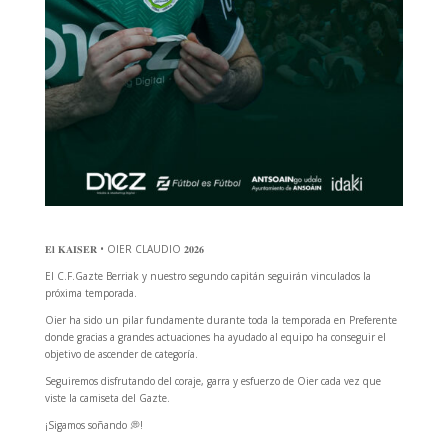
𝐄𝐥 𝐊𝐀𝐈𝐒𝐄𝐑 • OIER CLAUDIO 𝟐𝟎𝟐𝟔
El C.F.Gazte Berriak y nuestro segundo capitán seguirán vinculados la
próxima temporada.
Oier ha sido un pilar fundamente durante toda la temporada en Preferente
donde gracias a grandes actuaciones ha ayudado al equipo ha conseguir el
objetivo de ascender de categoría.
Seguiremos disfrutando del coraje, garra y esfuerzo de Oier cada vez que
viste la camiseta del Gazte.
¡Sigamos soñando 💭!