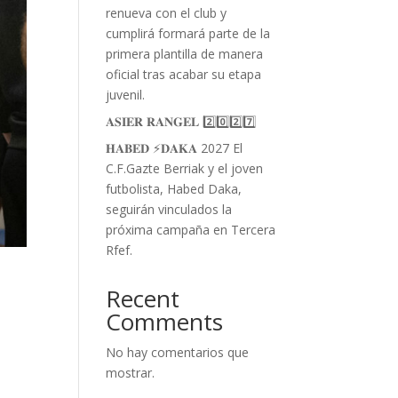
renueva con el club y
cumplirá formará parte de la
primera plantilla de manera
oficial tras acabar su etapa
juvenil.
𝐀𝐒𝐈𝐄𝐑 𝐑𝐀𝐍𝐆𝐄𝐋 2️⃣0️⃣2️⃣7️⃣
𝐇𝐀𝐁𝐄𝐃 ⚡️𝐃𝐀𝐊𝐀 2027 El
C.F.Gazte Berriak y el joven
futbolista, Habed Daka,
seguirán vinculados la
próxima campaña en Tercera
Rfef.
Recent
Comments
No hay comentarios que
mostrar.