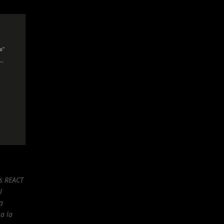
os REACT
l
a
a la