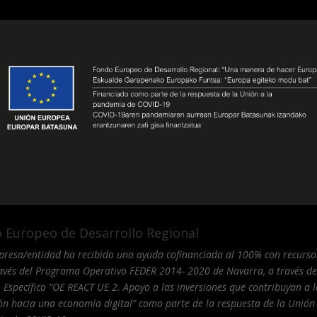
 Europeo de Desarrollo Regional
presa/entidad ha recibido una ayuda cofinanciada al 100% con recurs
ravés del Programa Operativo FEDER 2014- 2020 de Navarra, a través de
 Específico “OE REACT UE 2. Apoyo a las inversiones que contribuyan a l
ión hacia una economía digital” como parte de la respuesta de la Unión 