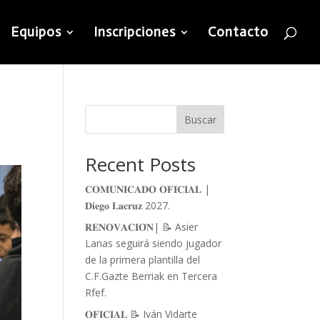
Equipos
Inscripciones
Contacto
Buscar
Recent Posts
𝐂𝐎𝐌𝐔𝐍𝐈𝐂𝐀𝐃𝐎 𝐎𝐅𝐈𝐂𝐈𝐀𝐋 |
𝐃𝐢𝐞𝐠𝐨 𝐋𝐚𝐜𝐫𝐮𝐳 2027.
𝐑𝐄𝐍𝐎𝐕𝐀𝐂𝐈𝐎́𝐍| 📝 Asier
Lanas seguirá siendo jugador
de la primera plantilla del
C.F.Gazte Berriak en Tercera
Rfef.
𝐎𝐅𝐈𝐂𝐈𝐀𝐋 📝 Iván Vidarte