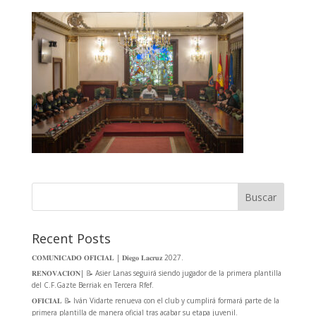
Buscar
Recent Posts
𝐂𝐎𝐌𝐔𝐍𝐈𝐂𝐀𝐃𝐎 𝐎𝐅𝐈𝐂𝐈𝐀𝐋 | 𝐃𝐢𝐞𝐠𝐨 𝐋𝐚𝐜𝐫𝐮𝐳 2027.
𝐑𝐄𝐍𝐎𝐕𝐀𝐂𝐈𝐎́𝐍| 📝 Asier Lanas seguirá siendo jugador de la primera plantilla
del C.F.Gazte Berriak en Tercera Rfef.
𝐎𝐅𝐈𝐂𝐈𝐀𝐋 📝 Iván Vidarte renueva con el club y cumplirá formará parte de la
primera plantilla de manera oficial tras acabar su etapa juvenil.