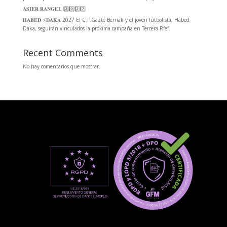
𝐀𝐒𝐈𝐄𝐑 𝐑𝐀𝐍𝐆𝐄𝐋 2️⃣0️⃣2️⃣7️⃣
𝐇𝐀𝐁𝐄𝐃 ⚡️𝐃𝐀𝐊𝐀 2027 El C.F.Gazte Berriak y el joven futbolista, Habed
Daka, seguirán vinculados la próxima campaña en Tercera Rfef.
Recent Comments
No hay comentarios que mostrar.