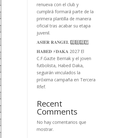
renueva con el club y
cumplirá formará parte de la
primera plantilla de manera
oficial tras acabar su etapa
juvenil.
𝐀𝐒𝐈𝐄𝐑 𝐑𝐀𝐍𝐆𝐄𝐋 2️⃣0️⃣2️⃣7️⃣
𝐇𝐀𝐁𝐄𝐃 ⚡️𝐃𝐀𝐊𝐀 2027 El
C.F.Gazte Berriak y el joven
futbolista, Habed Daka,
seguirán vinculados la
próxima campaña en Tercera
Rfef.
Recent
Comments
No hay comentarios que
mostrar.