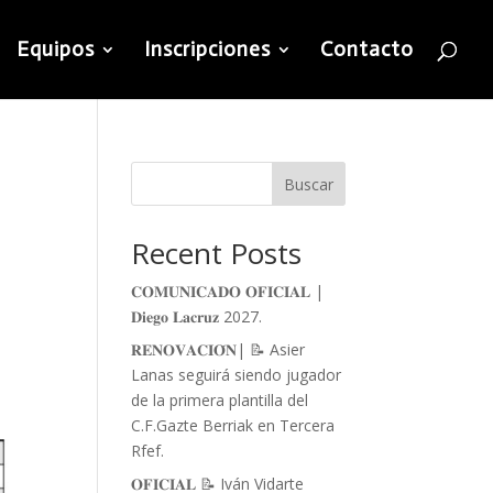
Equipos
Inscripciones
Contacto
Buscar
Recent Posts
𝐂𝐎𝐌𝐔𝐍𝐈𝐂𝐀𝐃𝐎 𝐎𝐅𝐈𝐂𝐈𝐀𝐋 |
𝐃𝐢𝐞𝐠𝐨 𝐋𝐚𝐜𝐫𝐮𝐳 2027.
𝐑𝐄𝐍𝐎𝐕𝐀𝐂𝐈𝐎́𝐍| 📝 Asier
Lanas seguirá siendo jugador
de la primera plantilla del
C.F.Gazte Berriak en Tercera
Rfef.
𝐎𝐅𝐈𝐂𝐈𝐀𝐋 📝 Iván Vidarte