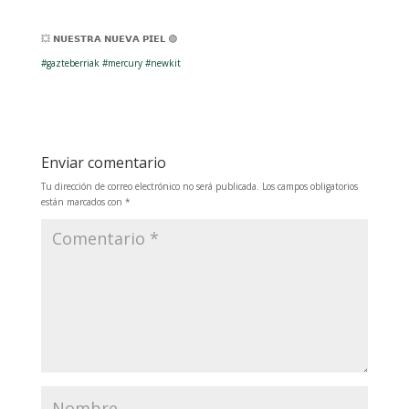
💥 𝗡𝗨𝗘𝗦𝗧𝗥𝗔 𝗡𝗨𝗘𝗩𝗔 𝗣𝗜𝗘𝗟 🟢
#gazteberriak
#mercury
#newkit
Enviar comentario
Tu dirección de correo electrónico no será publicada.
Los campos obligatorios
están marcados con
*