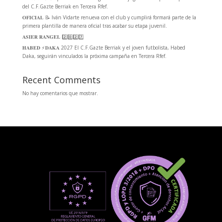
del C.F.Gazte Berriak en Tercera Rfef.
𝐎𝐅𝐈𝐂𝐈𝐀𝐋 📝 Iván Vidarte renueva con el club y cumplirá formará parte de la
primera plantilla de manera oficial tras acabar su etapa juvenil.
𝐀𝐒𝐈𝐄𝐑 𝐑𝐀𝐍𝐆𝐄𝐋 2️⃣0️⃣2️⃣7️⃣
𝐇𝐀𝐁𝐄𝐃 ⚡️𝐃𝐀𝐊𝐀 2027 El C.F.Gazte Berriak y el joven futbolista, Habed
Daka, seguirán vinculados la próxima campaña en Tercera Rfef.
Recent Comments
No hay comentarios que mostrar.