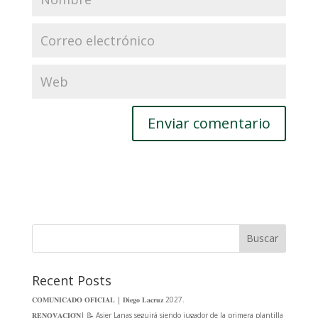
Buscar
Recent Posts
𝐂𝐎𝐌𝐔𝐍𝐈𝐂𝐀𝐃𝐎 𝐎𝐅𝐈𝐂𝐈𝐀𝐋 | 𝐃𝐢𝐞𝐠𝐨 𝐋𝐚𝐜𝐫𝐮𝐳 2027.
𝐑𝐄𝐍𝐎𝐕𝐀𝐂𝐈𝐎́𝐍| 📝 Asier Lanas seguirá siendo jugador de la primera plantilla